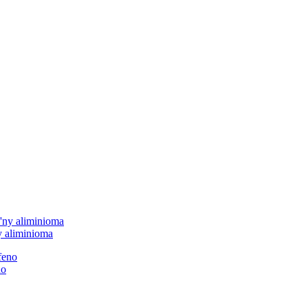
y aliminioma
no