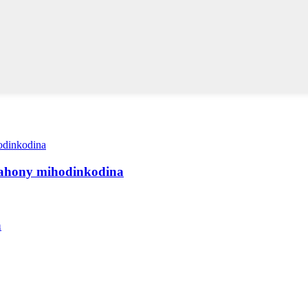
tahony mihodinkodina
a