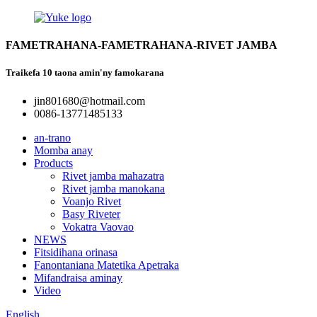
FAMETRAHANA-FAMETRAHANA-RIVET JAMBA
Traikefa 10 taona amin'ny famokarana
jin801680@hotmail.com
0086-13771485133
an-trano
Momba anay
Products
Rivet jamba mahazatra
Rivet jamba manokana
Voanjo Rivet
Basy Riveter
Vokatra Vaovao
NEWS
Fitsidihana orinasa
Fanontaniana Matetika Apetraka
Mifandraisa aminay
Video
English