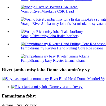
Voanjo Rivet Misokatra CSK Head
Voanjo Rivet Jamba misy loha fisaka misokatra sy vatan
Voanjo Rivet misy loha fisaka boribory
Fampidirana ny Riveter Hand Pulling Core Roa sosona
Fampidirana ny basy Riveter tanana tokana
Rivet jamba misy loha Dome vita amin'ny vy
Famaritana fohy:
·Entana: Rivet Vy Feno