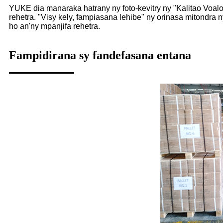
YUKE dia manaraka hatrany ny foto-kevitry ny "Kalitao Voal
rehetra. "Visy kely, fampiasana lehibe" ny orinasa mitondra 
ho an'ny mpanjifa rehetra.
Fampidirana sy fandefasana entana