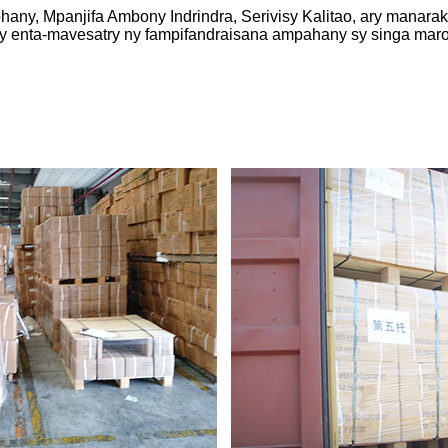
ohany, Mpanjifa Ambony Indrindra, Serivisy Kalitao, ary manar
ny enta-mavesatry ny fampifandraisana ampahany sy singa maro, 