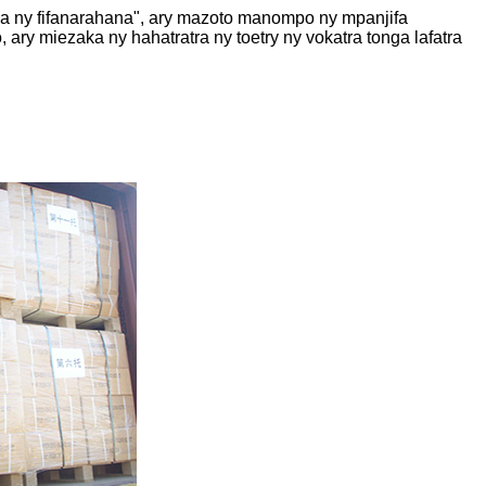
aka ny fifanarahana", ary mazoto manompo ny mpanjifa
ary miezaka ny hahatratra ny toetry ny vokatra tonga lafatra