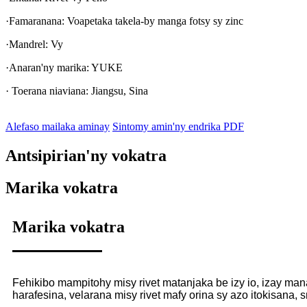
·Famaranana: Voapetaka takela-by manga fotsy sy zinc
·Mandrel: Vy
·Anaran'ny marika: YUKE
· Toerana niaviana: Jiangsu, Sina
Alefaso mailaka aminay
Sintomy amin'ny endrika PDF
Antsipirian'ny vokatra
Marika vokatra
Marika vokatra
Fehikibo mampitohy misy rivet matanjaka be izy io, izay mana
harafesina, velarana misy rivet mafy orina sy azo itokisana, s