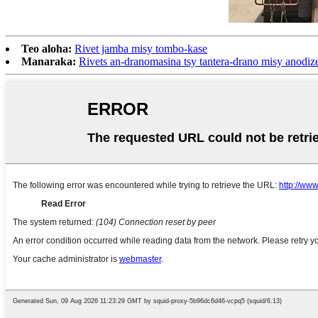
Teo aloha:
Rivet jamba misy tombo-kase
Manaraka:
Rivets an-dranomasina tsy tantera-drano misy anodiz