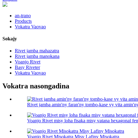
an-trano
Products
Vokatra Vaovao
Sokajy
Rivet jamba mahazatra
Rivet jamba manokana
Voanjo Rivet
Basy Riveter
Vokatra Vaovao
Vokatra nasongadina
Rivet jamba amin'ny faran'ny tombo-kase vy vita amin'n
Voanjo Rivet misy loha fisaka misy vatana hexagonal fe
Voanjo Rivet Misokatra Misy Lafiny Misokatra