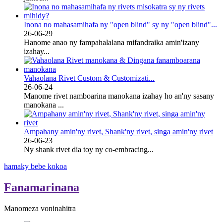
Inona no mahasamihafa ny "open blind" sy ny "open blind"...
26-06-29
Hanome anao ny fampahalalana mifandraika amin'izany
izahay...
Vahaolana Rivet Custom & Customizati...
26-06-24
Manome rivet namboarina manokana izahay ho an'ny sasany
manokana ...
Ampahany amin'ny rivet, Shank'ny rivet, singa amin'ny rivet
26-06-23
Ny shank rivet dia toy ny co-embracing...
hamaky bebe kokoa
Fanamarinana
Manomeza voninahitra