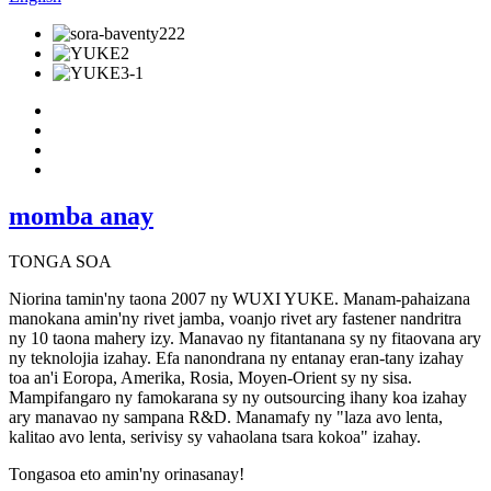
momba anay
TONGA SOA
Niorina tamin'ny taona 2007 ny WUXI YUKE. Manam-pahaizana
manokana amin'ny rivet jamba, voanjo rivet ary fastener nandritra
ny 10 taona mahery izy. Manavao ny fitantanana sy ny fitaovana ary
ny teknolojia izahay. Efa nanondrana ny entanay eran-tany izahay
toa an'i Eoropa, Amerika, Rosia, Moyen-Orient sy ny sisa.
Mampifangaro ny famokarana sy ny outsourcing ihany koa izahay
ary manavao ny sampana R&D. Manamafy ny "laza avo lenta,
kalitao avo lenta, serivisy sy vahaolana tsara kokoa" izahay.
Tongasoa eto amin'ny orinasanay!