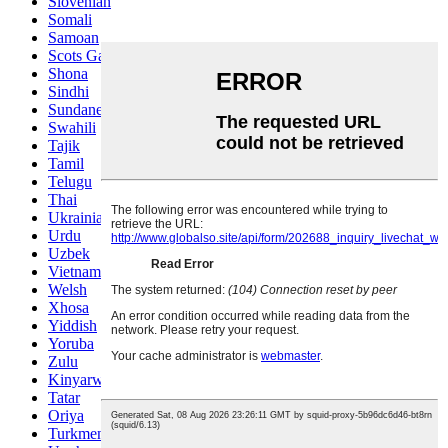
Slovenian
Somali
Samoan
Scots Gaelic
Shona
Sindhi
Sundanese
Swahili
Tajik
Tamil
Telugu
Thai
Ukrainian
Urdu
Uzbek
Vietnamese
Welsh
Xhosa
Yiddish
Yoruba
Zulu
Kinyarwanda
Tatar
Oriya
Turkmen