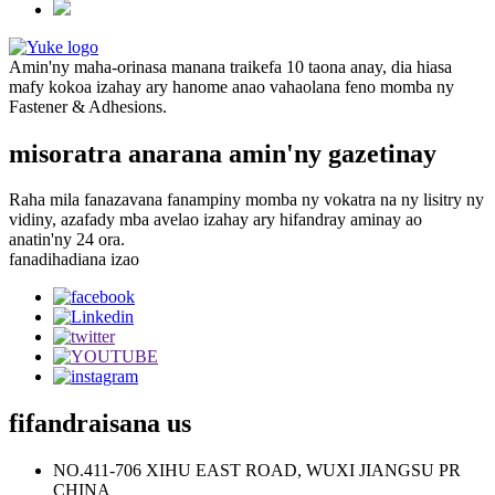
Amin'ny maha-orinasa manana traikefa 10 taona anay, dia hiasa
mafy kokoa izahay ary hanome anao vahaolana feno momba ny
Fastener & Adhesions.
misoratra anarana amin'ny gazetinay
Raha mila fanazavana fanampiny momba ny vokatra na ny lisitry ny
vidiny, azafady mba avelao izahay ary hifandray aminay ao
anatin'ny 24 ora.
fanadihadiana izao
fifandraisana
us
NO.411-706 XIHU EAST ROAD, WUXI JIANGSU PR
CHINA