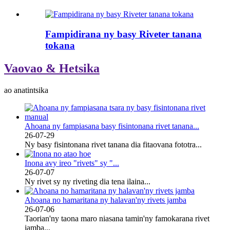
Fampidirana ny basy Riveter tanana
tokana
Vaovao & Hetsika
ao anatintsika
Ahoana ny fampiasana basy fisintonana rivet tanana...
26-07-29
Ny basy fisintonana rivet tanana dia fitaovana fototra...
Inona avy ireo "rivets" sy "...
26-07-07
Ny rivet sy ny riveting dia tena ilaina...
Ahoana no hamaritana ny halavan'ny rivets jamba
26-07-06
Taorian'ny taona maro niasana tamin'ny famokarana rivet
jamba...