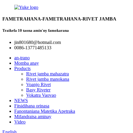
FAMETRAHANA-FAMETRAHANA-RIVET JAMBA
Traikefa 10 taona amin'ny famokarana
jin801680@hotmail.com
0086-13771485133
an-trano
Momba anay
Products
Rivet jamba mahazatra
Rivet jamba manokana
Voanjo Rivet
Basy Riveter
Vokatra Vaovao
NEWS
Fitsidihana orinasa
Fanontaniana Matetika Apetraka
Mifandraisa aminay
Video
English