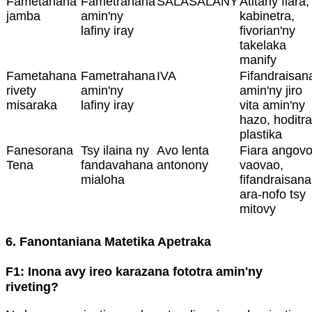
Fametahana
Fametrahana
SALASALANY
Atitany fiara,
jamba
amin'ny
kabinetra,
lafiny iray
fivorian'ny
takelaka
manify
Fametahana
Fametrahana
IVA
Fifandraisan
rivety
amin'ny
amin'ny jiro
misaraka
lafiny iray
vita amin'ny
hazo, hoditra
plastika
Fanesorana
Tsy ilaina ny
Avo lenta
Fiara angov
Tena
fandavahana
antonony
vaovao,
mialoha
fifandraisana
ara-nofo tsy
mitovy
6. Fanontaniana Matetika Apetraka
F1: Inona avy ireo karazana fototra amin'ny
riveting?