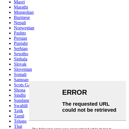
Maori
Marathi
Mongolian
Burmese
Nepali
Norwegian
Pashto
Persian
Punjabi
Serbian
Sesotho
Sinhala
Slovak
Slovenian
Somali
Samoan
Scots Gaelic
Shona
Sindhi
Sundanese
Swahili
Tajik
Tamil
Telugu
Thai