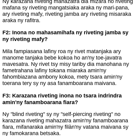
Ny karazana riveting mahazatra dia mizara ho riveting
mafana sy riveting mangatsiaka araka ny mari-pana,
ary riveting mafy, riveting jamba ary riveting misaraka
araka ny rafitra.
F2: Inona no mahasamihafa ny riveting jamba sy
ny riveting mafy?
Mila fampiasana lafiny roa ny rivet matanjaka ary
manome tanjaka bebe kokoa ho an'ny toe-javatra
mavesatra. Ny rivet tsy misy tariby dia manohana ny
fametrahana lafiny tokana miaraka amin'ny
fahombiazana ambony kokoa, mety tsara amin'ny
toerana tery sy ny asa fanamboarana maivana.
F3: Karazana riveting inona no tsara indrindra
amin'ny fanamboarana fiara?
Ny "blind riveting" sy ny "self-piercing riveting" no
karazana riveting mahazatra amin'ny fanamboarana
fiara, mifanaraka amin'ny filàn'ny vatana maivana sy
ny famokarana betsaka.