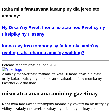
Raha mila fanazavana fanampiny dia jereo eto
ambany:
Ny Dikan'ny Rivet: Inona no atao hoe Rivet sy ny
Fitsipiky ny Fiasany
Inona avy ireo tombony sy fatiantoka amin'ny
riveting raha oharina amin'ny welding?
Fotoana fandefasana: 23 Jona 2026
Amin'ny maha-orinasa manana traikefa 10 taona anay, dia hiasa
mafy kokoa izahay ary hanome anao vahaolana feno momba ny
Fastener & Adhesions.
misoratra anarana amin'ny gazetinay
Raha mila fanazavana fanampiny momba ny vokatra na ny lisitry ny
vidiny, azafady mba avelao izahay ary hifandray aminay ao