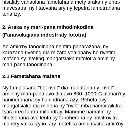
hisafidy vahaolana fametahana mety araka ny enta-
mavesatra, ny fitaovana ary ny fepetra fametrahana
tena izy.
2. Araka ny mari-pana mihodinkodina
(Fanasokajiana indostrialy fototra)
Ao amin'ny fanodinana nentim-paharazana, ny
karazana riveting dia mizara voalohany ho riveting
mafana sy riveting mangatsiaka mifototra amin'ny
mari-pana fanodinana.
2.1 Fametahana mafana
Ny fampiasana "hot rivet" dia manafana ny "rivet"
amin'ny mari-pana avo dia avo 800–1000°C alohan'ny
hanindronana sy hanindriana azy. Rehefa avy
mangatsiaka dia mihena ny "rivet" mba hampiraikitra
tsara ireo faritra mifandray. Manome hamafin'ny
fihetsehana avo lenta sy fanoherana ny hovitrovitra
mahery vaika izy io, ary matetika ampiasaina amin'ny