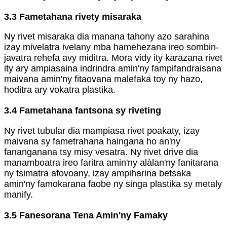
3.3 Fametahana rivety misaraka
Ny rivet misaraka dia manana tahony azo sarahina
izay mivelatra ivelany mba hamehezana ireo sombin-
javatra rehefa avy miditra. Mora vidy ity karazana rivet
ity ary ampiasaina indrindra amin'ny fampifandraisana
maivana amin'ny fitaovana malefaka toy ny hazo,
hoditra ary vokatra plastika.
3.4 Fametahana fantsona sy riveting
Ny rivet tubular dia mampiasa rivet poakaty, izay
maivana sy fametrahana haingana ho an'ny
fananganana tsy misy vesatra. Ny rivet drive dia
manamboatra ireo faritra amin'ny alàlan'ny fanitarana
ny tsimatra afovoany, izay ampiharina betsaka
amin'ny famokarana faobe ny singa plastika sy metaly
manify.
3.5 Fanesorana Tena Amin'ny Famaky