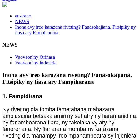
an-trano
NEWS
Inona avy ireo karazana riveting? Fanasokajiana, Fitsipiky ny
fiasa ary Fampiharana
NEWS
Vaovaon'ny Orinasa
Vaovaon'ny indostria
Inona avy ireo karazana riveting? Fanasokajiana,
Fitsipiky ny fiasa ary Fampiharana
1. Fampidirana
Ny riveting dia fomba fametahana mahazatra
ampiasaina betsaka amin'ny sehatry ny fiaramanidina,
ny fanamboarana fiara, ny takelaka vy ary ny
fanorenana. Ny fianarana momba ny karazana
riveting dia manampy ireo mpanamboatra sy injeniera