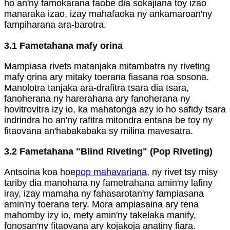
ho an'ny famokarana faobe dia sokajiana toy izao
manaraka izao, izay mahafaoka ny ankamaroan'ny
fampiharana ara-barotra.
3.1 Fametahana mafy orina
Mampiasa rivets matanjaka mitambatra ny riveting
mafy orina ary mitaky toerana fiasana roa sosona.
Manolotra tanjaka ara-drafitra tsara dia tsara,
fanoherana ny harerahana ary fanoherana ny
hovitrovitra izy io, ka mahatonga azy io ho safidy tsara
indrindra ho an'ny rafitra mitondra entana be toy ny
fitaovana an'habakabaka sy milina mavesatra.
3.2 Fametahana "Blind Riveting" (Pop Riveting)
Antsoina koa hoe
pop mahavariana
, ny rivet tsy misy
tariby dia manohana ny fametrahana amin'ny lafiny
iray, izay mamaha ny fahasarotan'ny fampiasana
amin'ny toerana tery. Mora ampiasaina ary tena
mahomby izy io, mety amin'ny takelaka manify,
fonosan'ny fitaovana ary kojakoja anatiny fiara.