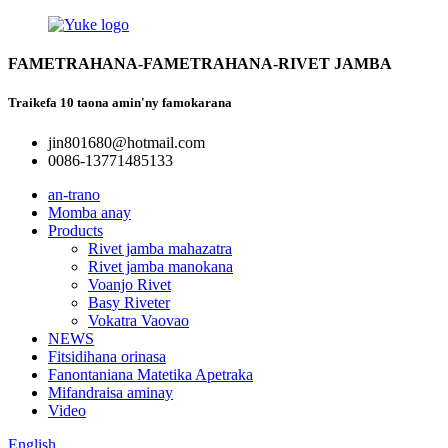
FAMETRAHANA-FAMETRAHANA-RIVET JAMBA
Traikefa 10 taona amin'ny famokarana
jin801680@hotmail.com
0086-13771485133
an-trano
Momba anay
Products
Rivet jamba mahazatra
Rivet jamba manokana
Voanjo Rivet
Basy Riveter
Vokatra Vaovao
NEWS
Fitsidihana orinasa
Fanontaniana Matetika Apetraka
Mifandraisa aminay
Video
English