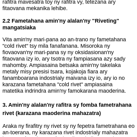
rafitra mavesatra toy ny rafitra vy, tetezana ary
fitaovana mekanika lehibe.
2.2 Fametahana amin'ny alalan'ny "Riveting"
mangatsiaka
Vita amin'ny mari-pana ao an-trano ny fametahana
"cold rivet" tsy mila fanafanana. Misoroka ny
fiovaovan'ny mari-pana sy ny oksidasionan'ny
fitaovana izy io, ary tsotra ny fampiasana azy sady
mahomby. Ampiasaina betsaka amin'ny takelaka
metaly misy presisi tsara, kojakoja fiara ary
fanamboarana indostrialy maivana izy io, ary io no
karazana fametahana "cold rivet" ampiasaina
matetika indrindra amin'ny famokarana maoderina.
3. Amin'ny alalan'ny rafitra sy fomba fametrahana
rivet (karazana maoderina mahazatra)
Araka ny firafitry ny rivet sy ny fepetra fametrahana eo
an-toerana, ny karazana rivet indostrialy mahazatra