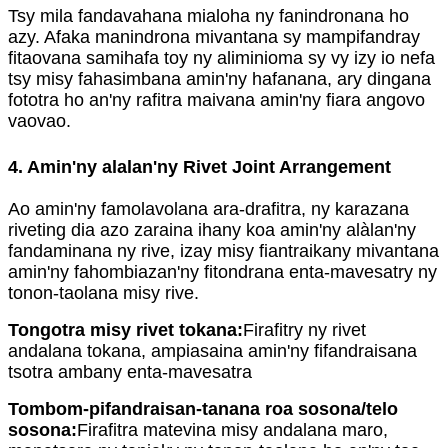
Tsy mila fandavahana mialoha ny fanindronana ho
azy. Afaka manindrona mivantana sy mampifandray
fitaovana samihafa toy ny aliminioma sy vy izy io nefa
tsy misy fahasimbana amin'ny hafanana, ary dingana
fototra ho an'ny rafitra maivana amin'ny fiara angovo
vaovao.
4. Amin'ny alalan'ny Rivet Joint Arrangement
Ao amin'ny famolavolana ara-drafitra, ny karazana
riveting dia azo zaraina ihany koa amin'ny alàlan'ny
fandaminana ny rive, izay misy fiantraikany mivantana
amin'ny fahombiazan'ny fitondrana enta-mavesatry ny
tonon-taolana misy rive.
Tongotra misy rivet tokana:
Firafitry ny rivet
andalana tokana, ampiasaina amin'ny fifandraisana
tsotra ambany enta-mavesatra
Tombom-pifandraisan-tanana roa sosona/telo
sosona:
Firafitra matevina misy andalana maro,