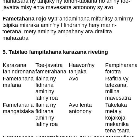
manatsara ny tanjaky ny tonon-taolana ho an'ny toe-
javatra misy enta-mavesatra antonony sy avo
Fametahana rojo vy:
Fandaminana mifanitsy amin'ny
tsipika miaraka amin'ny fifindran'ny hery marin-
toerana, mety amin'ny ampahany ara-drafitra
mahazatra
5. Tabilao fampitahana karazana riveting
Karazana
Toe-javatra
Haavon'ny
Fampiharan
fanindronana
fametrahana
tanjaka
fototra
Fametahana
Ilaina ny
Avo
Rafitra vy,
mafana
fidirana
tetezana,
amin'ny
milina
lafiny roa
mavesatra
Fametahana
Ilaina ny
Avo lenta
Takelaka
mangatsiaka
fidirana
antonony
metaly,
amin'ny
kojakoja
lafiny roa
mekanika
tena tsara